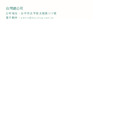
台灣總公司
​公司地址 / 台中市太平區太順路329號​
電子郵件 /
admin@bio-true.com.tw
聯絡電話 /+886-4-23960263
傳真電話 /
+886-4-23960273
台灣業務部
​公司地址 / 台中市太平區太順路387號​
聯絡電話 /+886-4-23960223
中國辦事處
​公司地址 / 杭州市上城区笕桥街道秋涛北路332号4幢6层601室
聯絡電話 /
+86-0571-86945982