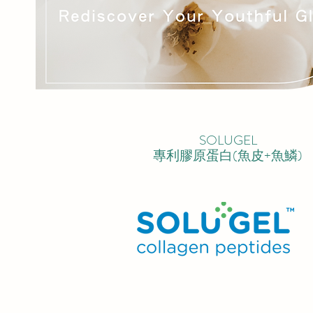
SOLUGEL
專利膠原蛋白(魚皮+魚鱗)