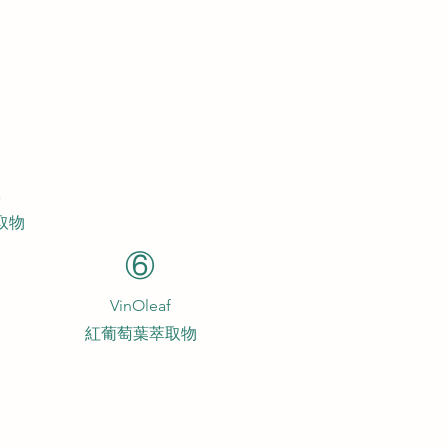
a
取物
⑥
VinOleaf
紅葡萄葉萃取物