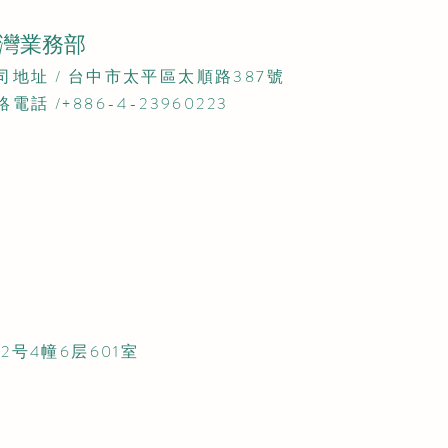
灣業務部
公司地址 / 台中市太平區太順路387號​
絡電話 /+886-4-23960223
2号4幢6层601室