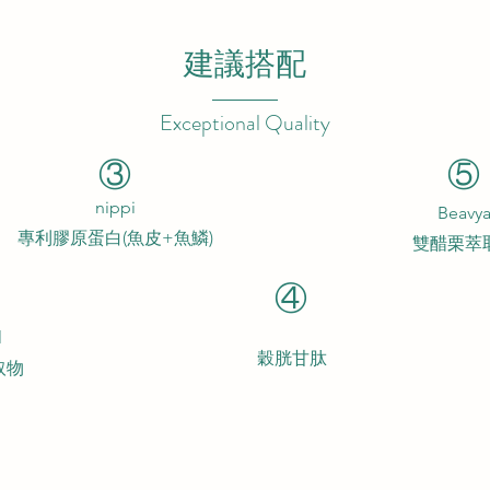
建議搭配
Exceptional Quality
③
⑤
nippi
Beavy
專利膠原蛋白(魚皮+魚鱗)
雙醋栗萃
④
l
穀胱甘肽
取物