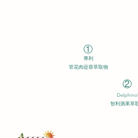
①
專利
管花肉蓯蓉萃取物
②
Delphino
智利酒果萃