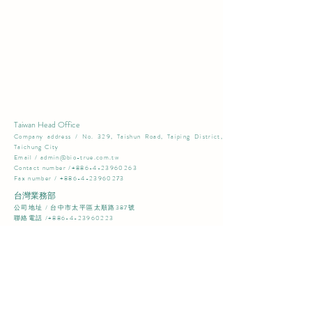
Taiwan Head Office
​Company address / No. 329, Taishun Road, Taiping District,
Taichung City​
Email /
admin@bio-true.com.tw
Contact number /+886-4-23960263
Fax number /
+886-4-23960273
台灣業務部
​公司地址 / 台中市太平區太順路387號​
聯絡電話 /+886-4-23960223