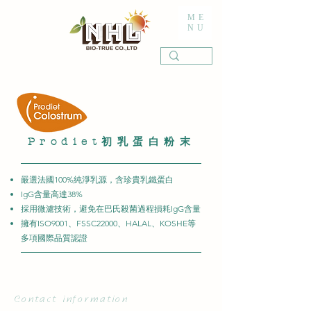
ME
NU
Prodiet初乳蛋白粉末
嚴選法國100%純淨乳源，含珍貴乳鐵蛋白
IgG含量高達38%
採用微濾技術，避免在巴氏殺菌過程損耗IgG含量
擁有ISO9001、FSSC22000、HALAL、KOSHE等
多項國際品質認證
Contact information