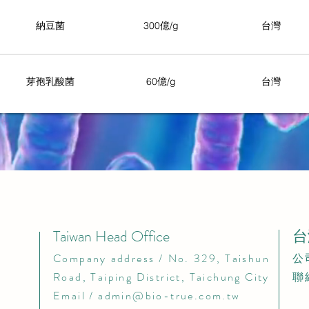
納豆菌
300億/g
台灣
芽孢乳酸菌
60億/g
台灣
Taiwan Head Office
台
​Company address / No. 329, Taishun
​
Road, Taiping District, Taichung City​
聯
Email /
admin@bio-true.com.tw