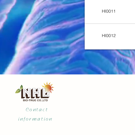
HI0011
HI0012
Contact
information