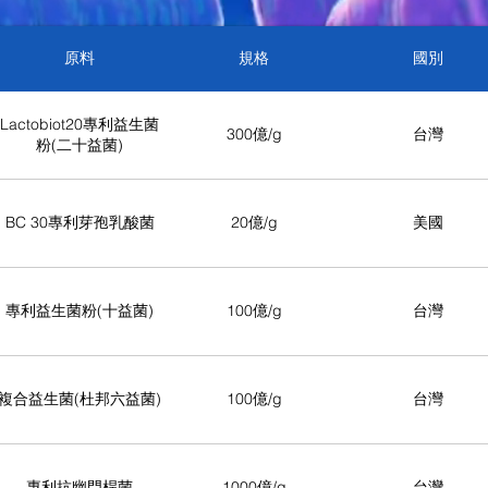
原料
規格
國別
Lactobiot20專利益生菌
300億/g
台灣
粉(二十益菌)
BC 30專利芽孢乳酸菌
20億/g
美國
專利益生菌粉(十益菌)
100億/g
台灣
複合益生菌(杜邦六益菌)
100億/g
台灣
專利抗幽門桿菌
1000億/g
台灣