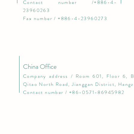
Contact number /+886-4-
23960263
Fax number / +886-4-23960273
China Office
​Company address / Room 601, Floor 6, B
Qitao North Road, Jianggan District, Hang
Contact number / +86-0571-86945982