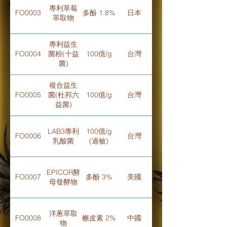
(SAC) 1
專利草莓
FO0003
多酚 1.8%
日本
mg/kg
萃取物
專利益生
FO0004
菌粉(十益
100億/g
台灣
菌)
複合益生
FO0005
菌(杜邦六
100億/g
台灣
益菌)
LAB3專利
100億/g
FO0006
台灣
乳酸菌
(過敏)
EPICOR酵
FO0007
多酚 3%
美國
母發酵物
洋蔥萃取
FO0008
槲皮素 2%
中國
物