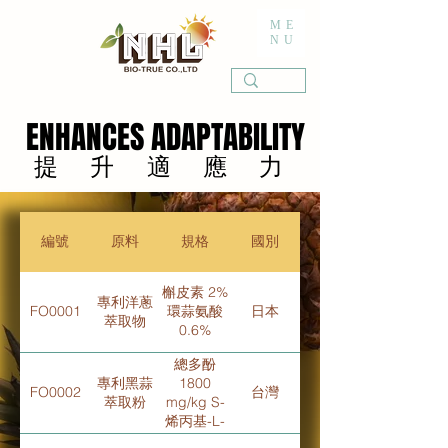
ME
NU
ENHANCES ADAPTABILITY
ENHANCES ADAPTABILITY
提升適應力
提升適應力
編號
原料
規格
國別
槲皮素 2%
專利洋蔥
FO0001
環蒜氨酸
日本
萃取物
0.6%
總多酚
專利黑蒜
1800
FO0002
台灣
萃取粉
mg/kg S-
烯丙基-L-
半胱胺酸