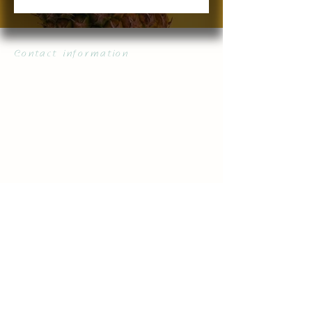
Contact information
Taiwan Head Office
​Company address / No. 329, Taishun Road, Taiping District,
Taichung City​
Email /
admin@bio-true.com.tw
Contact number /+886-4-23960263
Fax number /
+886-4-23960273
台灣業務部
​公司地址 / 台中市太平區太順路387號​
聯絡電話 /+886-4-23960223