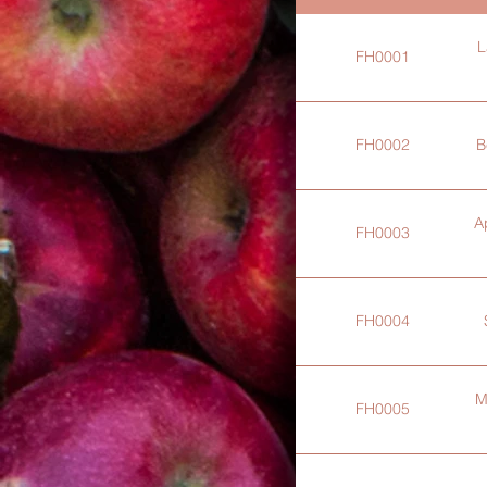
FH0001
FH0002
A
FH0003
FH0004
M
FH0005