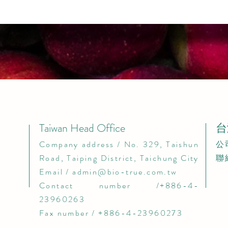
Taiwan Head Office
台
​Company address / No. 329, Taishun
​
Road, Taiping District, Taichung City​
聯
Email /
admin@bio-true.com.tw
Contact number /+886-4-
23960263
Fax number / +886-4-23960273