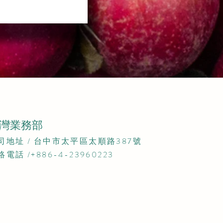
灣業務部
公司地址 / 台中市太平區太順路387號​
絡電話 /+886-4-23960223