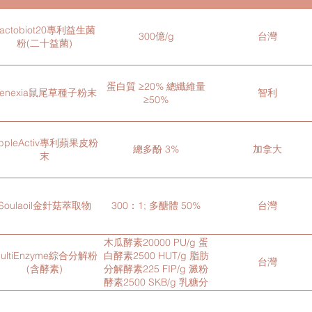
Lactobiot20專利益生菌
300億/g
台灣
粉(二十益菌)
蛋白質 ≥20% 總纖維量
Benexia鼠尾草種子粉末
智利
≥50%
ppleActiv專利蘋果皮粉
總多酚 3%
加拿大
末
Soulaoil金針菇萃取物
300：1; 多醣體 50%
台灣
木瓜酵素20000 PU/g 蛋
ultiEnzyme綜合分解粉
白酵素2500 HUT/g 脂肪
台灣
(含酵素)
分解酵素225 FIP/g 澱粉
酵素2500 SKB/g 乳糖分
解酵素50 ALU/g 鳳梨酵
素18 GDU/g 奇異果酵素