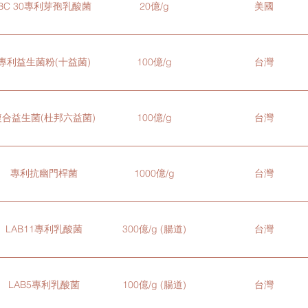
BC 30專利芽孢乳酸菌
20億/g
美國
250 AU/g 纖維分解酵素
30 U/g
專利益生菌粉(十益菌)
100億/g
台灣
複合益生菌(杜邦六益菌)
100億/g
台灣
專利抗幽門桿菌
1000億/g
台灣
LAB11專利乳酸菌
300億/g (腸道)
台灣
LAB5專利乳酸菌
100億/g (腸道)
台灣