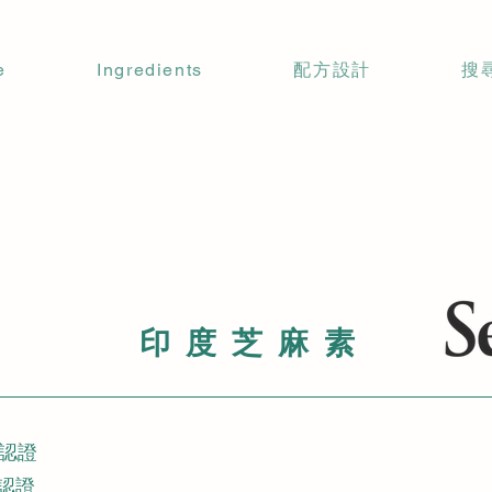
e
Ingredients
配方設計
搜
印度芝麻素
00認證
拉認證