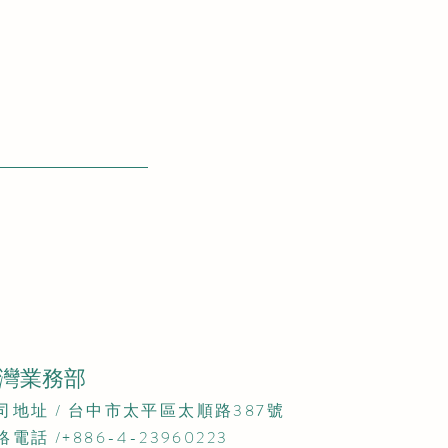
灣業務部
公司地址 / 台中市太平區太順路387號​
絡電話 /+886-4-23960223