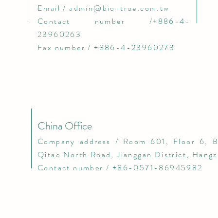
Email /
admin@bio-true.com.tw
Contact number /+886-4-
23960263
Fax number / +886-4-23960273
China Office
​Company address / Room 601, Floor 6, B
Qitao North Road, Jianggan District, Hang
Contact number / +86-0571-86945982