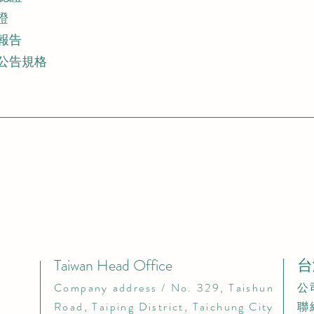
證
報告
公告規格
Taiwan Head Office
台
​Company address / No. 329, Taishun
​
Road, Taiping District, Taichung City​
聯