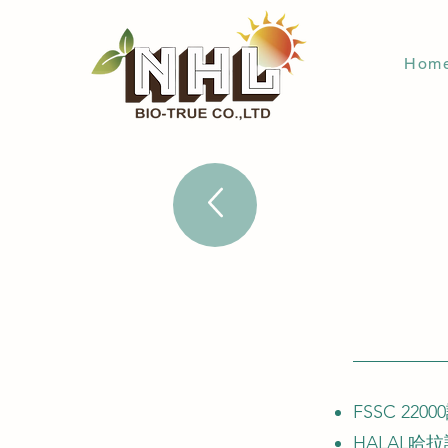
Hom
FSSC 220
HALAL哈