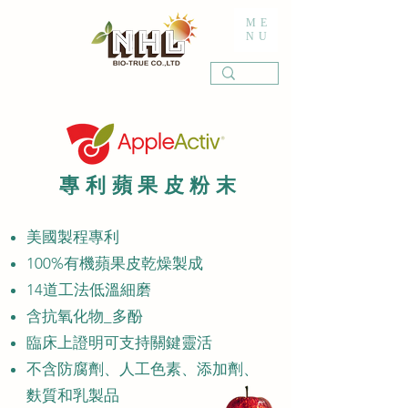
ME
NU
專利蘋果皮粉末
美國製程專利
100%有機蘋果皮乾燥製成
14道工法低溫細磨
含抗氧化物_多酚
臨床上證明可支持關鍵靈活
不含防腐劑、人工色素、添加劑、
麩質和乳製品