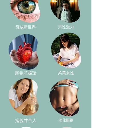
綻放新世界
男性魅力
順暢芯循環
柔美女性
擺脫甘苦人
消化順暢